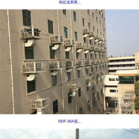
岗位送风整...
RDF-36A底...