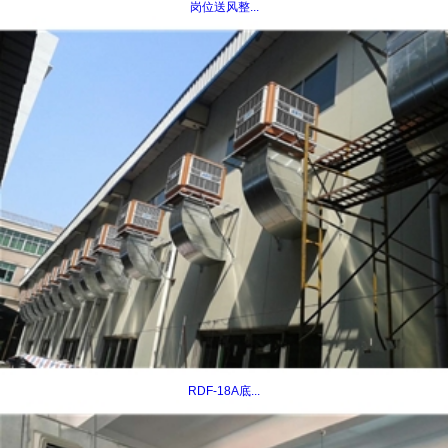
岗位送风整...
RDF-18A底...