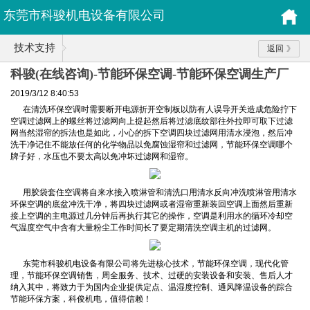
东莞市科骏机电设备有限公司
技术支持
返回
科骏(在线咨询)-节能环保空调-节能环保空调生产厂
2019/3/12 8:40:53
在清洗环保空调时需要断开电源折开空制板以防有人误导开关造成危险拧下
空调过滤网上的螺丝将过滤网向上提起然后将过滤底纹部往外拉即可取下过滤
网当然湿帘的拆法也是如此，小心的拆下空调四块过滤网用清水浸泡，然后冲
洗干净记住不能放任何的化学物品以免腐蚀湿帘和过滤网，节能环保空调哪个
牌子好，水压也不要太高以免冲坏过滤网和湿帘。
用胶袋套住空调将自来水接入喷淋管和清洗口用清水反向冲洗喷淋管用清水
环保空调的底盆冲洗干净，将四块过滤网或者湿帘重新装回空调上面然后重新
接上空调的主电源过几分钟后再执行其它的操作，空调是利用水的循环冷却空
气温度空气中含有大量粉尘工作时间长了要定期清洗空调主机的过滤网。
东莞市科骏机电设备有限公司将先进核心技术，节能环保空调，现代化管
理，节能环保空调销售，周全服务、技术、过硬的安装设备和安装、售后人才
纳入其中，将致力于为国内企业提供定点、温湿度控制、通风降温设备的踪合
节能环保方案，科俊机电，值得信赖！