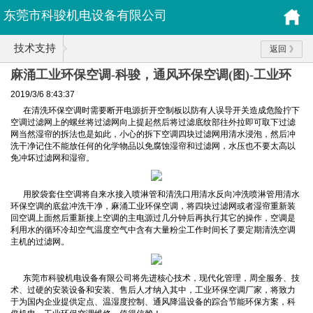
东莞市科骏机电设备有限公司
技术支持
返回
麻涌工业环保空调-科骏，通风环保空调(图)-工业环
保空调维修
2019/3/6 8:43:37
在清洗环保空调时需要断开电源折开空制板以防有人误导开关造成危险拧下
空调过滤网上的螺丝将过滤网向上提起然后将过滤底纹部往外拉即可取下过滤
网当然湿帘的拆法也是如此，小心的拆下空调四块过滤网用清水浸泡，然后冲
洗干净记住不能放任何的化学物品以免腐蚀湿帘和过滤网，水压也不要太高以
免冲坏过滤网和湿帘。
用胶袋套住空调将自来水接入喷淋管和清洗口用清水反向冲洗喷淋管用清水
环保空调的底盆冲洗干净，麻涌工业环保空调，将四块过滤网或者湿帘重新装
回空调上面然后重新接上空调的主电源过几分钟后再执行其它的操作，空调是
利用水的循环冷却空气温度空气中含有大量粉尘工作时间长了要定期清洗空调
主机的过滤网。
东莞市科骏机电设备有限公司将先进核心技术，现代化管理，周全服务、技
术、过硬的安装设备和安装、售后人才纳入其中，工业环保空调厂家，将致力
于为国内企业提供定点、温湿度控制、通风降温设备的踪合节能环保方案，科